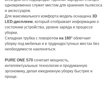
одновременно служит местом для хранения пылесоса
и аксессуаров.
Обслуживание клиентов
Для максимального комфорта модель оснащена
3D
Понедельник-пятница, с 9:00 до 18:00
LED-дисплеем
, который отображает информацию о
состоянии устройства, уровне заряда и процессе
Позвоните нам
уборки.
Складная трубка с поворотом
на 180°
облегчает
+7 (925) 008 32 78
уборку под мебелью и в труднодоступных местах без
необходимости наклоняться.
Связаться по электронной почте
Общие вопросы:
info.ru@tineco.pro
Вопросы по сотрудничеству:
orders.ru@tineco.pro
PURE ONE S70
сочетает мощность,
интеллектуальные технологии и продуманную
эргономику, делая ежедневную уборку быстрее и
проще.
Руководство пользователя