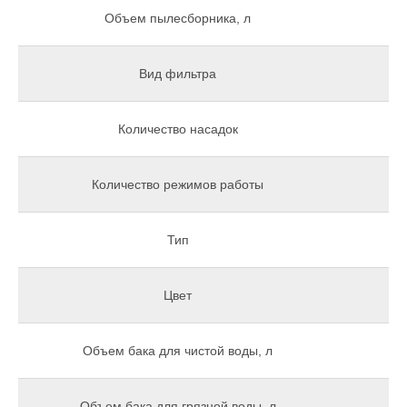
Объем пылесборника, л
Вид фильтра
Количество насадок
Количество режимов работы
Тип
В
Цвет
Объем бака для чистой воды, л
Объем бака для грязной воды, л