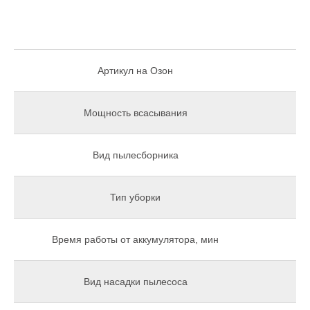
Понедельник-пятница, с 9:00 до 18:00
Руководство пользователя
Скачать руководство пользователя
Позвоните нам
+7 (925) 008 32 78
Артикул на Озон
Связаться по электронной почте
Общие вопросы:
info.ru@tineco.pro
Мощность всасывания
Вопросы по сотрудничеству:
orders.ru@tineco.pro
Вид пылесборника
Тип уборки
Время работы от аккумулятора, мин
Вид насадки пылесоса