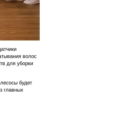
датчики
матывания волос
тв для уборки
ылесосы будет
з главных