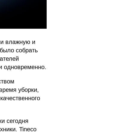
ли влажную и
 было собрать
пателей
и одновременно.
ством
время уборки,
 качественного
ки сегодня
хники. Tineco